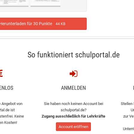
erunterladen für 30 Punkte
44 KB
So funktioniert schulportal.de
ENLOS
ANMELDEN
 Angebot von
Sie haben noch keinen Account bei
Stellen 
tal.de ist
schulportal.de?
U
stenfrei. Keine
Zugang ausschließlich für Lehrkräfte
zur Ve
en Kosten!
Account eröffnen
Unterr