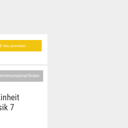
Neu anmelden
errichtsmaterial finden
inheit
sik 7