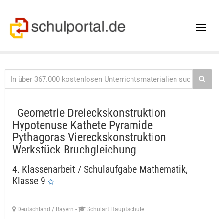
Toggle
naviga
Geometrie Dreieckskonstruktion
Hypotenuse Kathete Pyramide
Pythagoras Viereckskonstruktion
Werkstück Bruchgleichung
4. Klassenarbeit / Schulaufgabe Mathematik,
Klasse 9
Deutschland / Bayern
-
Schulart Hauptschule