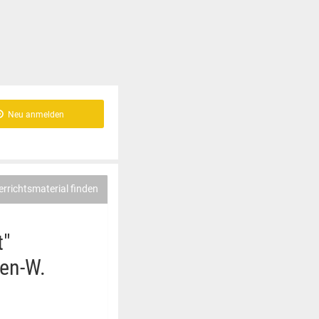
Neu anmelden
errichtsmaterial finden
t"
en-W.