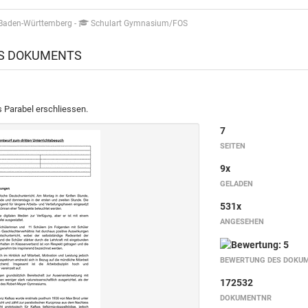
 Baden-Württemberg
-
Schulart Gymnasium/FOS
ES DOKUMENTS
s Parabel erschliessen.
7
SEITEN
9x
GELADEN
531x
ANGESEHEN
BEWERTUNG DES DOKU
172532
DOKUMENTNR