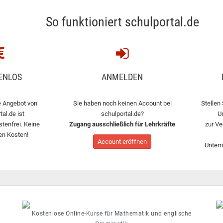
So funktioniert schulportal.de
ENLOS
ANMELDEN
 Angebot von
Sie haben noch keinen Account bei
Stellen 
tal.de ist
schulportal.de?
U
stenfrei. Keine
Zugang ausschließlich für Lehrkräfte
zur Ve
en Kosten!
Account eröffnen
Unterr
Kostenlose Online-Kurse für Mathematik und englische