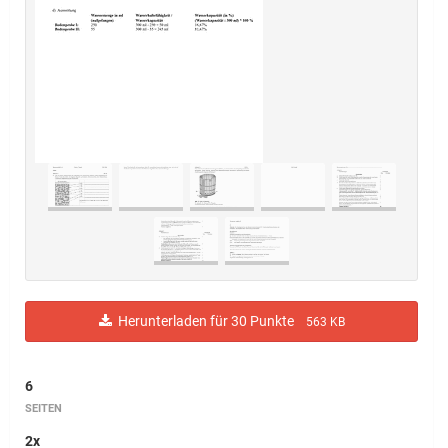
Herunterladen für 30 Punkte
563 KB
6
SEITEN
2x