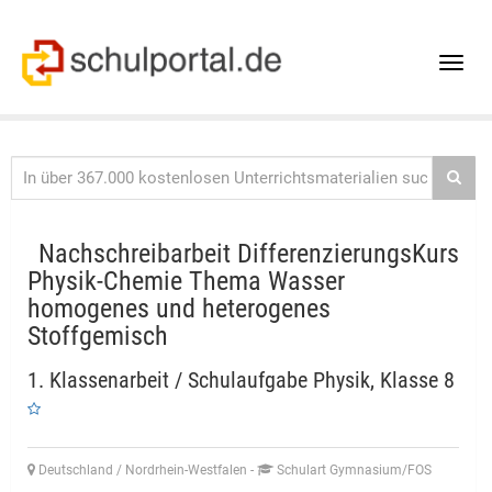
Toggle
naviga
Nachschreibarbeit DifferenzierungsKurs
Physik-Chemie Thema Wasser
homogenes und heterogenes
Stoffgemisch
1. Klassenarbeit / Schulaufgabe Physik, Klasse 8
Deutschland / Nordrhein-Westfalen
-
Schulart Gymnasium/FOS