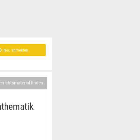
Neu anmelden
errichtsmaterial finden
athematik