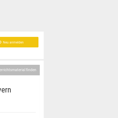
Neu anmelden
errichtsmaterial finden
yern