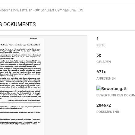
Nordrhein-Westfalen
-
Schulart Gymnasium/FOS
ES DOKUMENTS
1
SEITE
5x
GELADEN
671x
ANGESEHEN
BEWERTUNG DES DOKU
284672
DOKUMENTNR