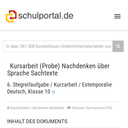
Toggle
naviga
Kursarbeit (Probe) Nachdenken über
Sprache Sachtexte
6. Stegreifaufgabe / Kurzarbeit / Extemporalie
Deutsch, Klasse 10
Deutschland / Nordrhein-Westfalen
-
Schulart Gymnasium/FOS
INHALT DES DOKUMENTS