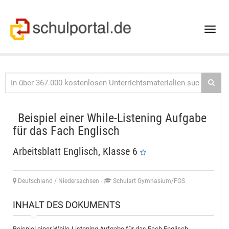
Toggle
naviga
Beispiel einer While-Listening Aufgabe
für das Fach Englisch
Arbeitsblatt Englisch, Klasse 6
Deutschland / Niedersachsen
-
Schulart Gymnasium/FOS
INHALT DES DOKUMENTS
Beispiel einer While-Listening Aufgabe für das Fach Englisch