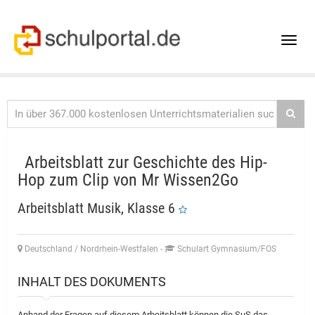
Toggle
naviga
Arbeitsblatt zur Geschichte des Hip-
Hop zum Clip von Mr Wissen2Go
Arbeitsblatt Musik, Klasse 6
Deutschland / Nordrhein-Westfalen
-
Schulart Gymnasium/FOS
INHALT DES DOKUMENTS
Anhand der Fragen auf diesem Arbeitsblatt können die SuS das