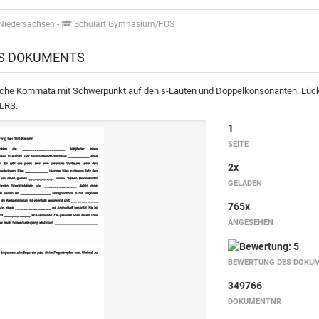
 Niedersachsen
-
Schulart Gymnasium/FOS
ES DOKUMENTS
liche Kommata mit Schwerpunkt auf den s-Lauten und Doppelkonsonanten. Lück
 LRS.
1
SEITE
2x
GELADEN
765x
ANGESEHEN
BEWERTUNG DES DOKU
349766
DOKUMENTNR