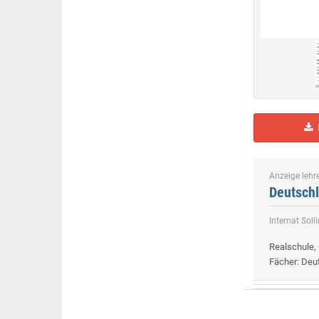
H
Anzeige lehre
Deutschl
Internat Sol
Realschule
Fächer
: Deu