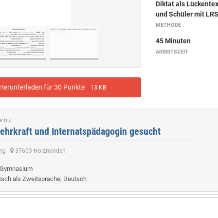
Diktat als Lückentex
und Schüler mit LRS
METHODE
45 Minuten
ARBEITSZEIT
erunterladen für 30 Punkte
13 KB
r.biz
ehrkraft und Internatspädagogin gesucht
ling
37603 Holzminden
, Gymnasium
tsch als Zweitsprache, Deutsch