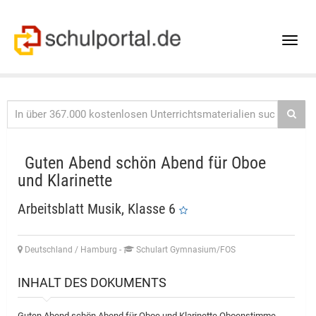
Toggle
naviga
Guten Abend schön Abend für Oboe
und Klarinette
Arbeitsblatt Musik, Klasse 6
Deutschland / Hamburg
-
Schulart Gymnasium/FOS
INHALT DES DOKUMENTS
Guten Abend schön Abend für Oboe und Klarinette Oboenstimme