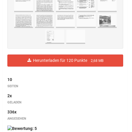
Herunterladen für 120 Punkte
2,68 MB
10
SEITEN
2x
GELADEN
336x
ANGESEHEN