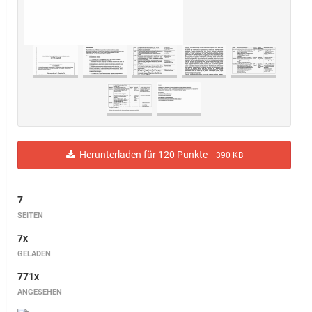
Herunterladen für 120 Punkte
390 KB
7
SEITEN
7x
GELADEN
771x
ANGESEHEN