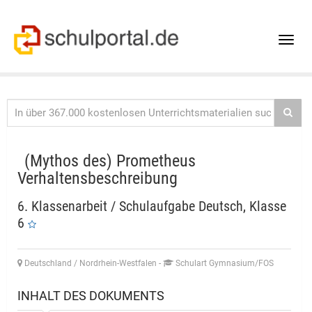
Toggle
naviga
(Mythos des) Prometheus
Verhaltensbeschreibung
6. Klassenarbeit / Schulaufgabe Deutsch, Klasse
6
Deutschland / Nordrhein-Westfalen
-
Schulart Gymnasium/FOS
INHALT DES DOKUMENTS