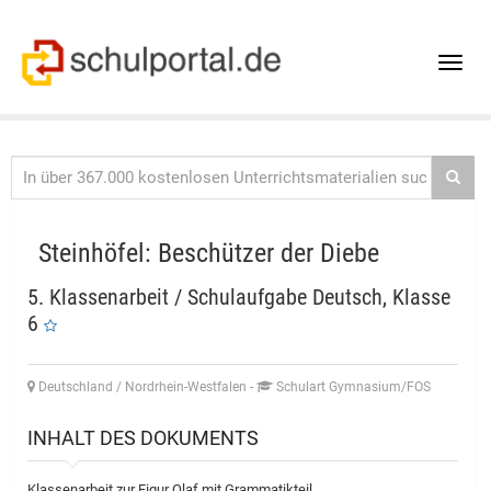
Toggle
naviga
Steinhöfel: Beschützer der Diebe
5. Klassenarbeit / Schulaufgabe Deutsch, Klasse
6
Deutschland / Nordrhein-Westfalen
-
Schulart Gymnasium/FOS
INHALT DES DOKUMENTS
Klassenarbeit zur Figur Olaf mit Grammatikteil