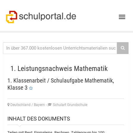
Toggle
naviga
1. Leistungsnachweis Mathematik
1. Klassenarbeit / Schulaufgabe Mathematik,
Klasse 3
Deutschland / Bayern
-
Schulart Grundschule
INHALT DES DOKUMENTS
Teilen mit Rest, Einmaleins, Rechnen, Zahlenraum bis 100: