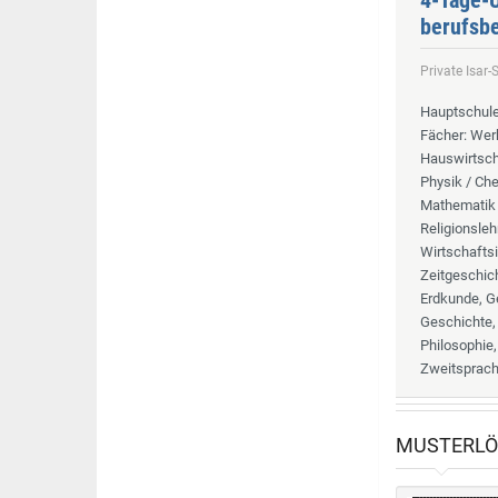
4-Tage-U
berufsbe
Private Isar
Hauptschule
Fächer
: Wer
Hauswirtscha
Physik / Che
Mathematik 
Religionsleh
Wirtschaftsi
Zeitgeschich
Erdkunde, G
Geschichte, 
Philosophie,
Zweitsprache
MUSTERL