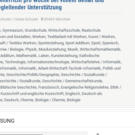
nterricht pro Woche bei vollem Gehalt und
gleitender Unterstützung
-Schulen / Huber-Schulen
80469 München
, Gymnasium, Grundschule, Wirtschaftsschule, Realschule
ken und Gestalten, Werken, Textilarbeit mit Werken, Kunst / Werken,
ft / Textiles Werken, Sporterziehung, Sport Additum, Sport, Spanisch,
mie / Biologie, Physik, Musikerziehung, Musik, Wirtschaftsmathematik,
Additum, Mathematik, Latein, Kunsterziehung, Katholische
re, Technologie, Informationstechnologie, Wirtschaftslehre / Informatik,
nformatik, Informatik, Arbeit-Wirtschaft-Technik-Informatik, Politik und
te, Geschichte/Politik/Geographie, Geschichte / Sozialkunde /
eschichte / Sozialkunde, Geschichte / Gemeinschaftskunde,
Biblische Geschichte, Französisch, Evangelische Religionslehre, Ethik /
 Kurzschrift und englische Kurzschrift, Englisch, Deutsch als
, Deutsch, Chemie, Biologie / Chemie, Biologie
ÖSUNG