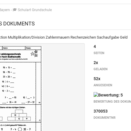
 Bayern
-
Schulart Grundschule
ES DOKUMENTS
ktion Multiplikation/Division Zahlenmauern Rechenzeichen Sachaufgabe Geld
4
SEITEN
2x
GELADEN
52x
ANGESEHEN
BEWERTUNG DES DOKU
370053
DOKUMENTNR