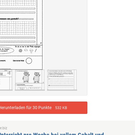
erunterladen für 30 Punkte
532 KB
r.biz