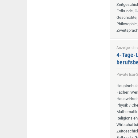
Zeitgeschich
Erdkunde, G
Geschichte, 
Philosophie,
Zweitsprache
Anzeige lehre
4-Tage-U
berufsbe
Private Isar
Hauptschule
Fächer
: Wer
Hauswirtscha
Physik / Che
Mathematik 
Religionsleh
Wirtschaftsi
Zeitgeschich
Erdkunde, G