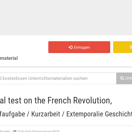
Einloggen
smaterial
Unt
al test on the French Revolution,
ifaufgabe / Kurzarbeit / Extemporalie Geschich
 Bayern
-
Schulart Gymnasium/FOS