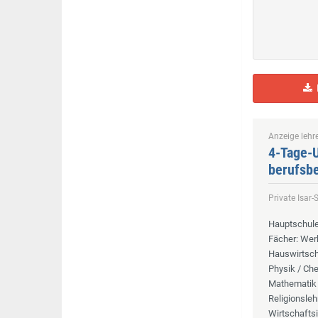
H
Anzeige lehre
4-Tage-U
berufsbe
Private Isar
Hauptschule
Fächer
: Wer
Hauswirtscha
Physik / Che
Mathematik 
Religionsleh
Wirtschaftsi