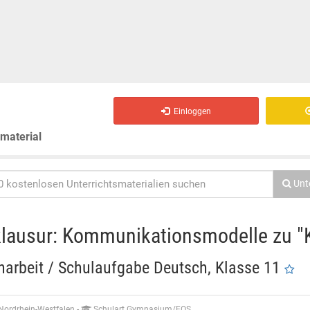
Einloggen
smaterial
Unt
lausur: Kommunikationsmodelle zu "K
narbeit / Schulaufgabe Deutsch, Klasse 11
Nordrhein-Westfalen
-
Schulart Gymnasium/FOS