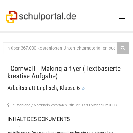
Toggle
naviga
Cornwall - Making a flyer (Textbasierte
kreative Aufgabe)
Arbeitsblatt Englisch, Klasse 6
Deutschland / Nordrhein-Westfalen
-
Schulart Gymnasium/FOS
INHALT DES DOKUMENTS
Mithilfe des Infotextes über Cornwall sollen die SuS einen Flyer