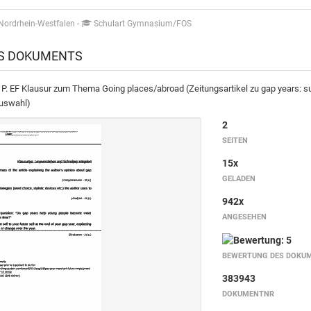
Nordrhein-Westfalen
-
Schulart Gymnasium/FOS
ES DOKUMENTS
P. EF Klausur zum Thema Going places/abroad (Zeitungsartikel zu gap years: s
Auswahl)
2
SEITEN
15x
GELADEN
942x
ANGESEHEN
BEWERTUNG DES DOKU
383943
DOKUMENTNR