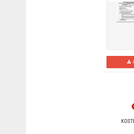
H
KOST