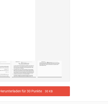
erunterladen für 30 Punkte
30 KB