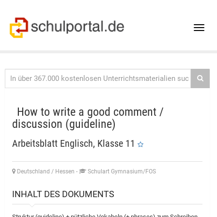
Toggle
naviga
How to write a good comment /
discussion (guideline)
Arbeitsblatt Englisch, Klasse 11
Deutschland / Hessen
-
Schulart Gymnasium/FOS
INHALT DES DOKUMENTS
Struktur (guideline) + nützliche Vokabeln (+ phrases) zum Schreiben