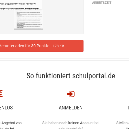
ARBEITSZEIT
erunterladen für 30 Punkte
178 KB
So funktioniert schulportal.de
ENLOS
ANMELDEN
 Angebot von
Sie haben noch keinen Account bei
Stellen 
tal.de ist
schulportal.de?
U