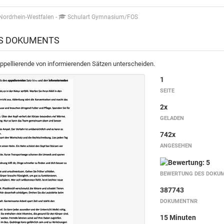
Nordrhein-Westfalen
-
Schulart Gymnasium/FOS
ES DOKUMENTS
appellierende von informierenden Sätzen unterscheiden.
1
SEITE
2x
GELADEN
742x
ANGESEHEN
BEWERTUNG DES DOKU
387743
DOKUMENTNR
15 Minuten