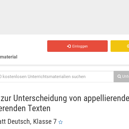
Einloggen
smaterial
Unt
zur Unterscheidung von appellierend
erenden Texten
att Deutsch, Klasse 7