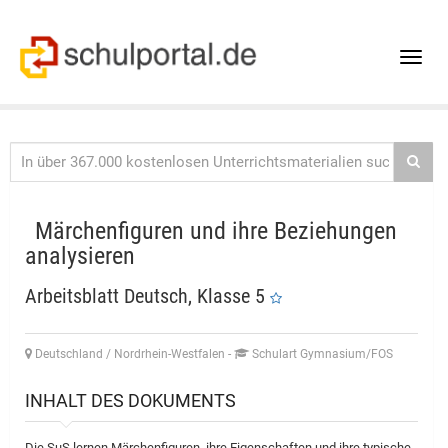
Toggle
naviga
Märchenfiguren und ihre Beziehungen
analysieren
Arbeitsblatt Deutsch, Klasse 5
Deutschland / Nordrhein-Westfalen
-
Schulart Gymnasium/FOS
INHALT DES DOKUMENTS
Die SuS lernen Märchenfiguren, ihre Eigenschaften und ihre typische