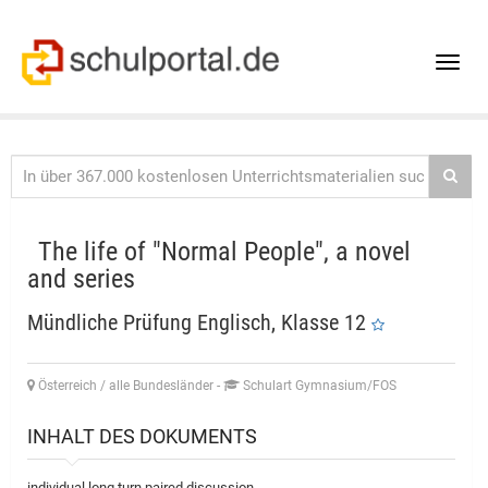
Toggle
naviga
The life of "Normal People", a novel
and series
Mündliche Prüfung Englisch, Klasse 12
Österreich / alle Bundesländer
-
Schulart Gymnasium/FOS
INHALT DES DOKUMENTS
individual long turn paired discussion