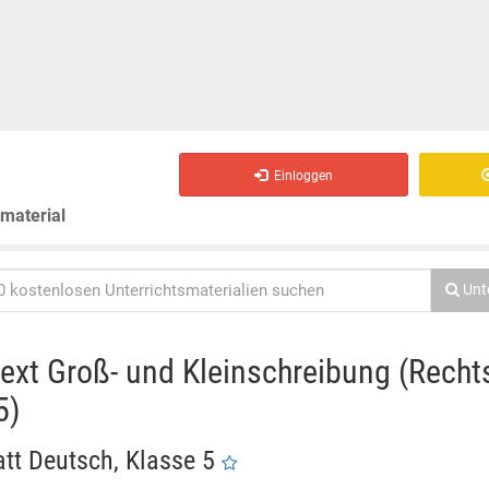
Einloggen
smaterial
Unt
text Groß- und Kleinschreibung (Rech
5)
att Deutsch, Klasse 5