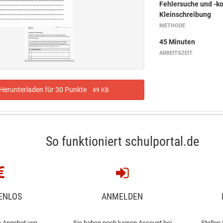
Fehlersuche und -ko
Kleinschreibung
METHODE
45 Minuten
ARBEITSZEIT
erunterladen für 30 Punkte
49 KB
So funktioniert schulportal.de
ENLOS
ANMELDEN
 Angebot von
Sie haben noch keinen Account bei
Stellen 