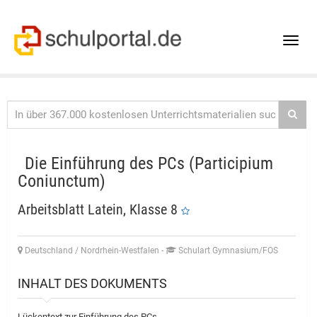
Toggle
naviga
Die Einführung des PCs (Participium
Coniunctum)
Arbeitsblatt Latein, Klasse 8
Deutschland / Nordrhein-Westfalen
-
Schulart Gymnasium/FOS
INHALT DES DOKUMENTS
Lückentext zur Einführung des PCs