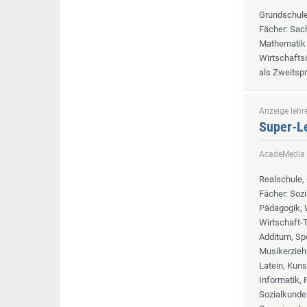
Grundschul
Fächer
: Sac
Mathematik 
Wirtschaftsi
als Zweitsp
Anzeige lehre
Super-Le
AcadeMedia
Realschule,
Fächer
: Soz
Pädagogik, W
Wirtschaft-T
Additum, Spo
Musikerzieh
Latein, Kuns
Informatik, 
Sozialkunde