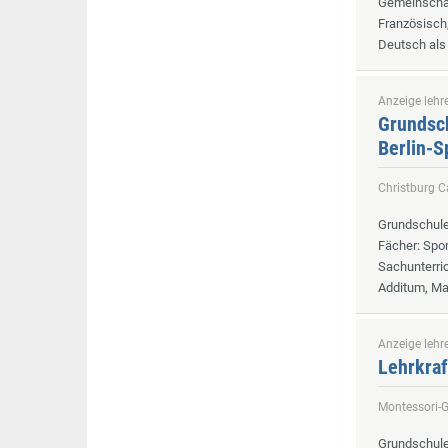
Gemeinschaf
Französisch,
Deutsch als 
Anzeige lehre
Grundsch
Berlin-
Christburg
Grundschul
Fächer
: Spo
Sachunterri
Additum, Ma
Anzeige lehre
Lehrkraf
Montessori-
Grundschul