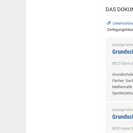
DAS DOKU
Unterrichtse
Zerlegungsbäum
Anzeige lehre
Grundsch
BEST-Sabel 
Grundschul
Fächer
: Sac
Mathematik 
Sporterziehu
Anzeige lehre
Grundsch
BEST-Sabel 