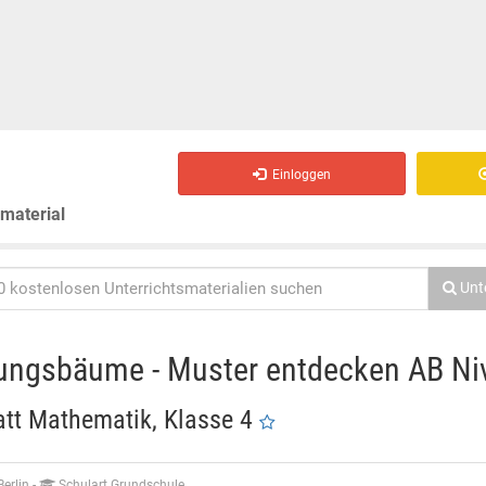
Einloggen
smaterial
Unt
ungsbäume - Muster entdecken AB Ni
att Mathematik, Klasse 4
Berlin
-
Schulart Grundschule