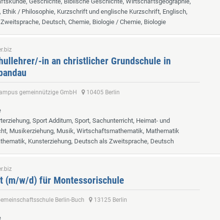
tskunde, Geschichte, Biblische Geschichte, Wirtschaftsgeographie,
 Ethik / Philosophie, Kurzschrift und englische Kurzschrift, Englisch,
Zweitsprache, Deutsch, Chemie, Biologie / Chemie, Biologie
r.biz
ullehrer/-in an christlicher Grundschule in
Spandau
 Campus gemeinnützige GmbH
10405 Berlin
e
rterziehung, Sport Additum, Sport, Sachunterricht, Heimat- und
cht, Musikerziehung, Musik, Wirtschaftsmathematik, Mathematik
thematik, Kunsterziehung, Deutsch als Zweitsprache, Deutsch
r.biz
t (m/w/d) für Montessorischule
Gemeinschaftsschule Berlin-Buch
13125 Berlin
e