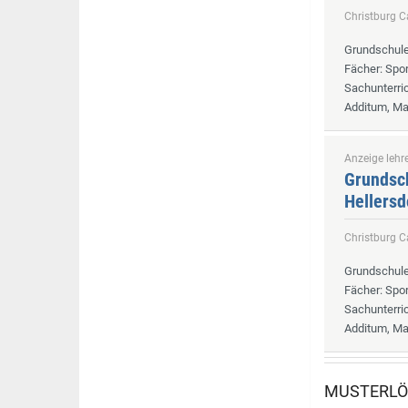
Christburg
Grundschul
Fächer
: Spo
Sachunterri
Additum, Ma
Anzeige lehre
Grundsch
Hellersd
Christburg
Grundschul
Fächer
: Spo
Sachunterri
Additum, Ma
MUSTERL