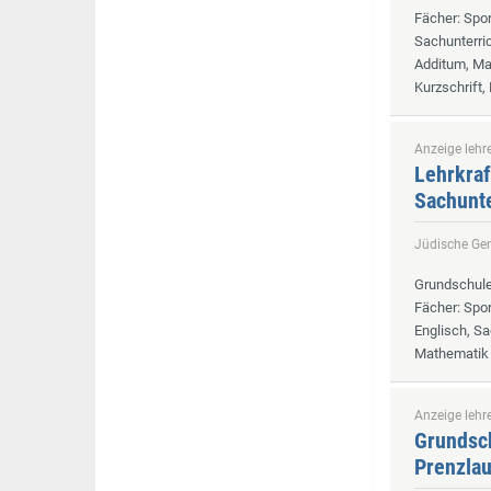
Fächer
: Spo
Sachunterri
Additum, Mat
Kurzschrift,
Anzeige lehre
Lehrkraf
Sachunte
Jüdische Ge
Grundschul
Fächer
: Spo
Englisch, Sa
Mathematik 
Anzeige lehre
Grundsch
Prenzlau