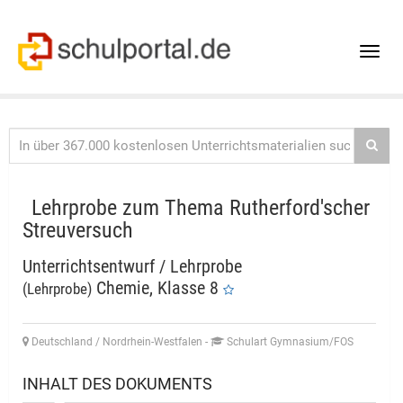
Toggle
naviga
Lehrprobe zum Thema Rutherford'scher
Streuversuch
Unterrichtsentwurf / Lehrprobe
Chemie, Klasse 8
(Lehrprobe)
Deutschland / Nordrhein-Westfalen
-
Schulart Gymnasium/FOS
INHALT DES DOKUMENTS