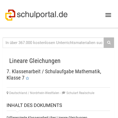
Toggle
naviga
Lineare Gleichungen
7. Klassenarbeit / Schulaufgabe Mathematik,
Klasse 7
Deutschland / Nordrhein-Westfalen
-
Schulart Realschule
INHALT DES DOKUMENTS
Differenzierte Klassenarbeit über Lineare Gleichungen