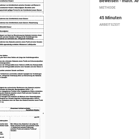
Beweisen - math. A
METHODE
45 Minuten
ARBEITSZEIT