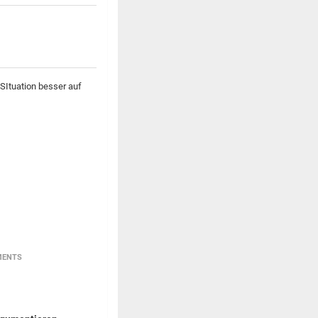
SItuation besser auf
MENTS