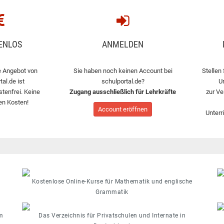
ENLOS
ANMELDEN
 Angebot von
Sie haben noch keinen Account bei
Stellen 
tal.de ist
schulportal.de?
U
stenfrei. Keine
Zugang ausschließlich für Lehrkräfte
zur Ve
en Kosten!
Account eröffnen
Unterr
Kostenlose Online-Kurse für Mathematik und englische
Grammatik
m
Das Verzeichnis für Privatschulen und Internate in