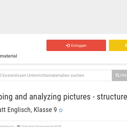
Einloggen
smaterial
Unt
bing and analyzing pictures - structur
att Englisch, Klasse 9
 Hamburg
-
Schulart Gymnasium/FOS