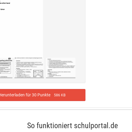
erunterladen für 30 Punkte
586 KB
So funktioniert schulportal.de