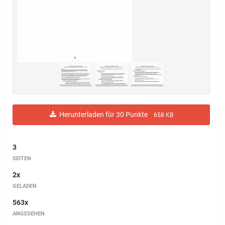
Herunterladen für 30 Punkte
658 KB
3
SEITEN
2x
GELADEN
563x
ANGESEHEN