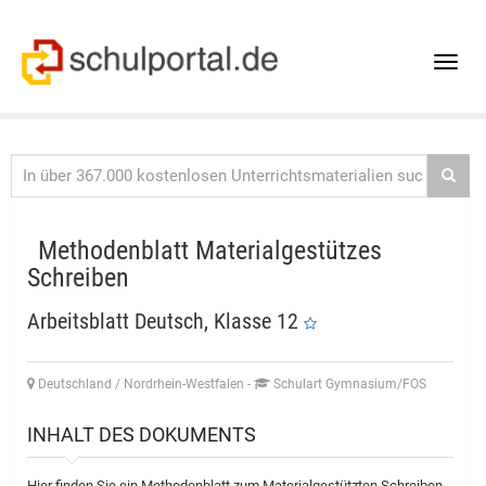
Toggle
naviga
Methodenblatt Materialgestützes
Schreiben
Arbeitsblatt Deutsch, Klasse 12
Deutschland / Nordrhein-Westfalen
-
Schulart Gymnasium/FOS
INHALT DES DOKUMENTS
Hier finden Sie ein Methodenblatt zum Materialgestützten Schreiben