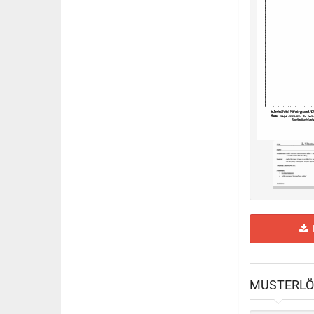
H
MUSTERL