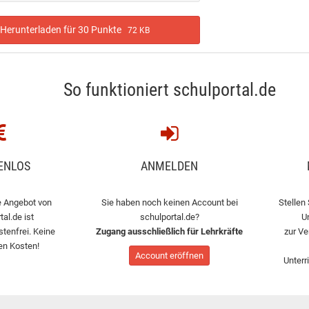
Herunterladen für 30 Punkte
72 KB
So funktioniert schulportal.de
ENLOS
ANMELDEN
 Angebot von
Sie haben noch keinen Account bei
Stellen 
tal.de ist
schulportal.de?
U
stenfrei. Keine
Zugang ausschließlich für Lehrkräfte
zur Ve
en Kosten!
Account eröffnen
Unterr