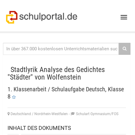
Toggle
naviga
Stadtlyrik Analyse des Gedichtes
"Städter" von Wolfenstein
1. Klassenarbeit / Schulaufgabe Deutsch, Klasse
8
Deutschland / Nordrhein-Westfalen
-
Schulart Gymnasium/FOS
INHALT DES DOKUMENTS