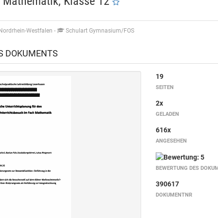
Mathematik, Klasse 12
Nordrhein-Westfalen
-
Schulart Gymnasium/FOS
ES DOKUMENTS
19
SEITEN
2x
GELADEN
616x
ANGESEHEN
BEWERTUNG DES DOKU
390617
DOKUMENTNR