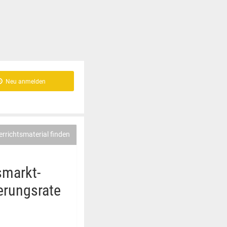
Neu anmelden
errichtsmaterial finden
smarkt-
erungsrate