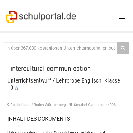
Toggle
naviga
intercultural communication
Unterrichtsentwurf / Lehrprobe Englisch, Klasse
10
Deutschland / Baden-Württemberg
-
Schulart Gymnasium/FOS
INHALT DES DOKUMENTS
Unterrichtsentwurf zu einer Doppelstunden zu intercultural