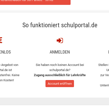
36 KB
So funktioniert schulportal.de
ENLOS
ANMELDEN
 Angebot von
Sie haben noch keinen Account bei
Stellen 
tal.de ist
schulportal.de?
U
stenfrei. Keine
Zugang ausschließlich für Lehrkräfte
zur Ve
en Kosten!
Account eröffnen
Unterr