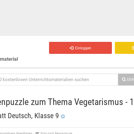
Einloggen
smaterial
Unt
npuzzle zum Thema Vegetarismus - 1.
att Deutsch, Klasse 9
Nordrhein-Westfalen
-
Schulart Realschule