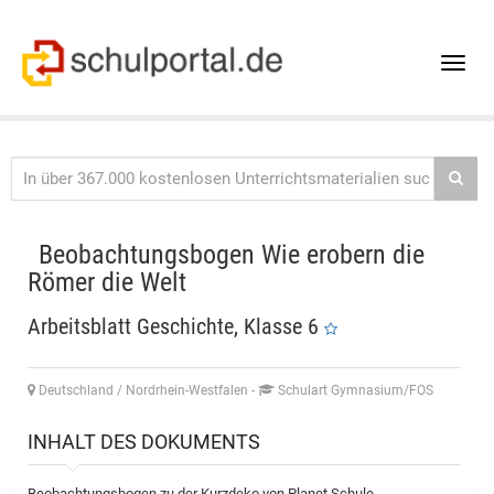
Toggle
naviga
Beobachtungsbogen Wie erobern die
Römer die Welt
Arbeitsblatt Geschichte, Klasse 6
Deutschland / Nordrhein-Westfalen
-
Schulart Gymnasium/FOS
INHALT DES DOKUMENTS
Beobachtungsbogen zu der Kurzdeko von Planet Schule