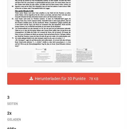
Herunterladen für 30 Punkte
78 KB
3
SEITEN
2x
GELADEN