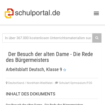
Toggle
naviga
Der Besuch der alten Dame - Die Rede
des Bürgermeisters
Arbeitsblatt Deutsch, Klasse 9
Deutschland / Nordrhein-Westfalen
-
Schulart Gymnasium/FOS
INHALT DES DOKUMENTS
Der Besuch der alten Dame - Die Rede des Bürgermeisters