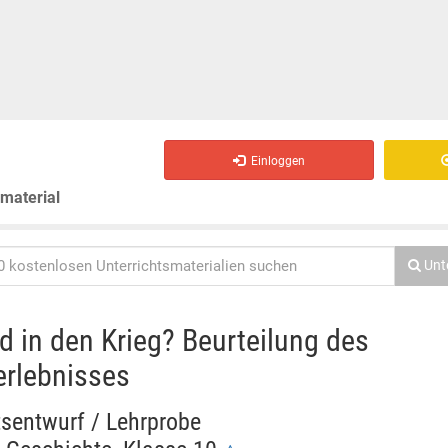
Einloggen
smaterial
Unt
d in den Krieg? Beurteilung des
rlebnisses
tsentwurf / Lehrprobe