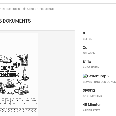
 Niedersachsen
-
Schulart Realschule
ES DOKUMENTS
8
SEITEN
2x
GELADEN
811x
ANGESEHEN
BEWERTUNG DES DOKU
390812
DOKUMENTNR
45 Minuten
ARBEITSZEIT