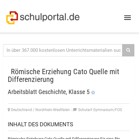
Toggle
naviga
Römische Erziehung Cato Quelle mit
Differenzierung
Arbeitsblatt Geschichte, Klasse 5
Deutschland / Nordrhein-Westfalen
-
Schulart Gymnasium/FOS
INHALT DES DOKUMENTS
Römische Erziehung Cato Quelle mit Differenzierung für eine 5te