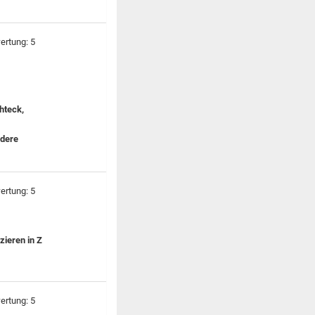
hteck,
ndere
zieren in Z