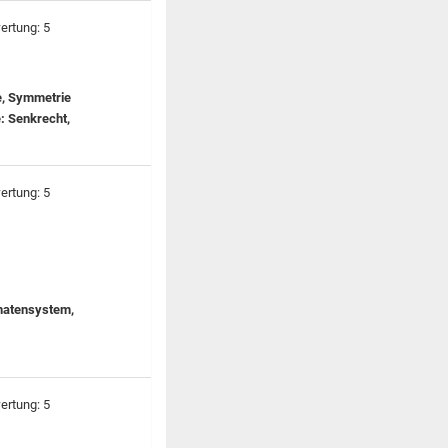
e, Symmetrie
e: Senkrecht,
inatensystem,