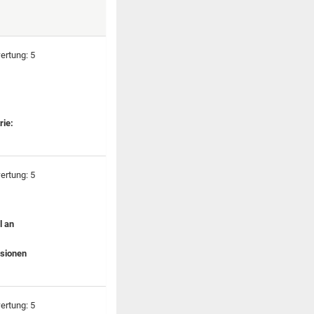
rie:
l an
rsionen