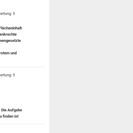
Flächeninhalt
senkrechte
mmengesetzte
system und
. Die Aufgabe
u finden ist