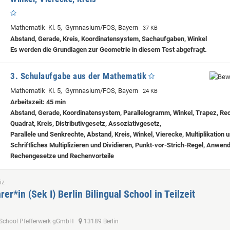
Mathematik Kl. 5, Gymnasium/FOS, Bayern
37 KB
Abstand, Gerade, Kreis, Koordinatensystem, Sachaufgaben, Winkel
Es werden die Grundlagen zur Geometrie in diesem Test abgefragt.
3. Schulaufgabe aus der Mathematik
Mathematik Kl. 5, Gymnasium/FOS, Bayern
24 KB
Arbeitszeit: 45 min
Abstand, Gerade, Koordinatensystem, Parallelogramm, Winkel, Trapez, Re
Quadrat, Kreis, Distributivgesetz, Assoziativgesetz,
Parallele und Senkrechte, Abstand, Kreis, Winkel, Vierecke, Multiplikation u
Schriftliches Multiplizieren und Dividieren, Punkt-vor-Strich-Regel, Anwen
Rechengesetze und Rechenvorteile
iz
er*in (Sek I) Berlin Bilingual School in Teilzeit
al School Pfefferwerk gGmbH
13189 Berlin