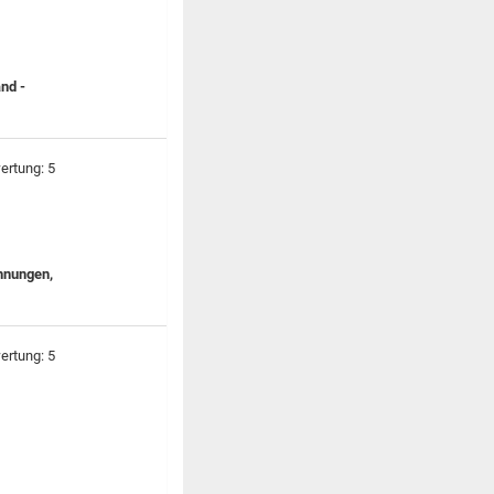
and -
hnungen,