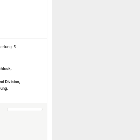
chteck,
nd Division,
dung,