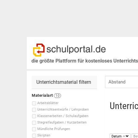
die größte Plattform für kostenloses Unterricht
Unterrichtsmaterial filtern
Materialart
10
Unterri
Arbeitsblätter
Unterrichtsentwürfe / Lehrproben
Klassenarbeiten / Schulaufgaben
Stegreifaufgaben / Kurzarbeiten
Mündliche Prüfungen
Skripten
Datum
Be