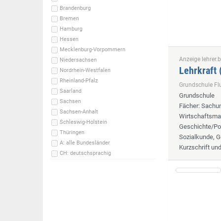
Brandenburg
Bremen
Hamburg
Hessen
Mecklenburg-Vorpommern
Anzeige lehrer.b
Niedersachsen
Lehrkraft
Nordrhein-Westfalen
Rheinland-Pfalz
Grundschule F
Saarland
Grundschule
Sachsen
Fächer
: Sachun
Sachsen-Anhalt
Wirtschaftsmat
Schleswig-Holstein
Geschichte/Pol
Thüringen
Sozialkunde, G
A: alle Bundesländer
Kurzschrift un
CH: deutschsprachig