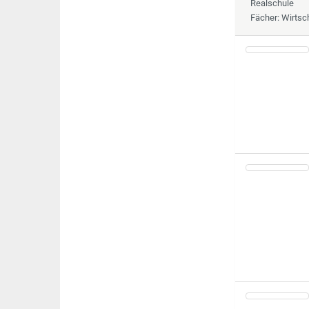
Realschule
Fächer
: Wirts