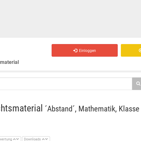
Einloggen
smaterial
chtsmaterial
´Abstand´, Mathematik, Klasse
wertung
Downloads