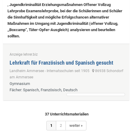
, Jugendkriminalität Erziehungsmaßnahmen Offener Vollzug
Lehrprobe
Examenslehrprobe, bei der die Schülerinnen und Schüler
die Sinnhaftigkeit und mögliche Erfolgschancen alternativer
Maßnahmen im Umgang mit Jugendkriminalität (offener Vollzug,
,,Boxcamp“, Täter-Opfer-Ausgleich) analysieren und beurteilen
sollten.
Anzeige lehrer.biz
Lehrkraft für Französisch und Spanisch gesucht
Landheim Ammersee - Internatsschulen seit 1905
86938 Schondorf
am Ammersee
Gymnasium
Fächer
: Spanisch, Französisch, Deutsch
37 Unterrichtsmaterialien
1
2
weiter »